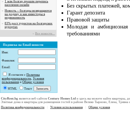
»
1 млн болгар прошли перепись
Без скрытых платежей, ко
населения онлайн
»
Новость – болгары возвращаются
Гарант депозита
на родину и как инвесторы в
недвижимость
Правовой защиты
»
83% рост туристов на болгарских
Молодая и амбициозная 
курортах
требованиями
»
Все новости...
Подписка на Email новости
Имя:
Фамилия:
Email:
Я согласен с
Политика
конфиденциальности
,
Условия
пользования
и
Общие условия
HTML
Текст
CityRent.bg
является веб-сайтом
Century Homes Ltd
и здесь вы можете найти квартиры, д
Элитные дома и квартиры для размещения гостей в районе Велико Тырново, Елена, Трявна
Политика конфиденциальности
|
Условия использования
|
Общие условия