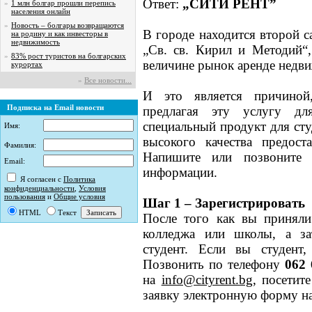
Ответ:
„СИТИ РЕНТ”
»
1 млн болгар прошли перепись
населения онлайн
»
Новость – болгары возвращаются
В городе находится второй 
на родину и как инвесторы в
недвижимость
„Св. св. Кирил и Методий“
»
83% рост туристов на болгарских
величине рынок аренде недви
курортах
»
Все новости...
И это является причиной
Подписка на Email новости
предлагая эту услугу дл
специальный продукт для студ
Имя:
высокого качества предос
Фамилия:
Напишите или позвоните 
Email:
информации.
Я согласен с
Политика
конфиденциальности
,
Условия
пользования
и
Общие условия
Шаг 1 – Зарегистрировать
HTML
Текст
После того как вы приняли
колледжа или школы, а за
студент. Если вы студент,
Позвонить по телефону
062 
на
info@cityrent.bg
, посетит
заявку электронную форму 