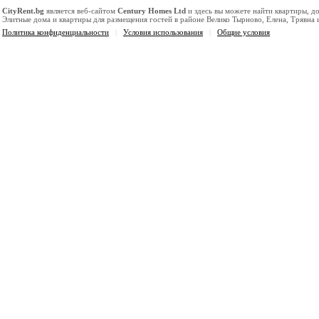
CityRent.bg
является веб-сайтом
Century Homes Ltd
и здесь вы можете найти квартиры, д
Элитные дома и квартиры для размещения гостей в районе Велико Тырново, Елена, Трявна
Политика конфиденциальности
|
Условия использования
|
Общие условия