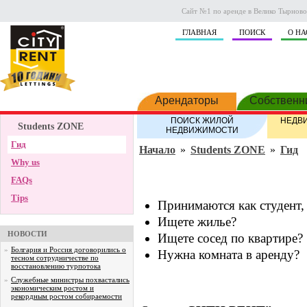
Сайт №1 по аренде в Велико Тырново.
ГЛАВНАЯ
ПОИСК
О НА
Арендаторы
Собственн
ПОИСК ЖИЛОЙ
НЕДВ
Students ZONE
НЕДВИЖИМОСТИ
Гид
Начало
»
Students ZONE
»
Гид
Why us
FAQs
Tips
Принимаются как студент, 
Ищете жилье?
НОВОСТИ
Ищете сосед по квартире?
»
Болгария и Россия договорились о
Нужна комната в аренду?
тесном сотрудничестве по
восстановлению турпотока
»
Служебные министры похвастались
экономическим ростом и
рекордным ростом собираемости