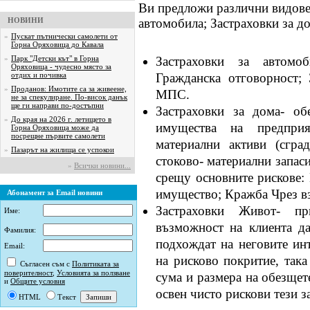
Ви предложи различни видове 
НОВИНИ
автомобила; Застраховки за д
»
Пускат пътнически самолети от
Горна Оряховица до Кавала
»
Парк "Детски кът" в Горна
Застраховки за автомо
Оряховица - чудесно място за
отдих и почивка
Гражданска отговорност; 
»
Проданов: Имотите са за живеене,
МПС.
не за спекулиране. По-висок данък
ще ги направи по-достъпни
Застраховки за дома- об
»
До края на 2026 г. летището в
имущества на предпри
Горна Оряховица може да
посрещне първите самолети
материални активи (сград
»
Пазарът на жилища се успокои
стоково- материални запас
»
Всички новини...
срещу основните рискове:
имущество; Кражба Чрез в
Абонамент за Email новини
Застраховки Живот- пр
Име:
възможност на клиента да
Фамилия:
подхождат на неговите ин
Email:
на рисково покритие, така
Съгласен съм с
Политиката за
поверителност
,
Условията за ползване
сума и размера на обезщет
и
Общите условия
освен чисто рискови тези з
HTML
Текст