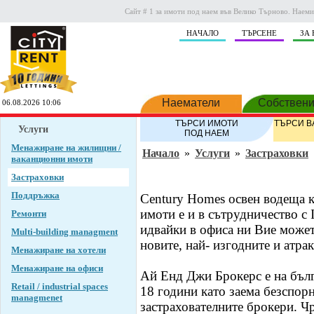
Сайт # 1 за имоти под наем във Велико Търново. Наеми
НAЧАЛО
ТЪРСЕНЕ
ЗА 
Наематели
Собствен
06.08.2026 10:06
ТЪРСИ ИМОТИ
ТЪРСИ 
Услуги
ПОД НАЕМ
Менажиране на жилищни /
Начало
»
Услуги
»
Застраховки
ваканционни имоти
Застраховки
Поддръжка
Century Homes освен водеща 
имоти е и в сътрудничество с
Ремонти
идвайки в офиса ни Вие может
Multi-building managment
новите, най- изгодните и атра
Менажиране на хотели
Менажиране на офиси
Ай Енд Джи Брокерс е на бълг
Retail / industrial spaces
18 години като заема безспор
managmenet
застрахователните брокери. Ч