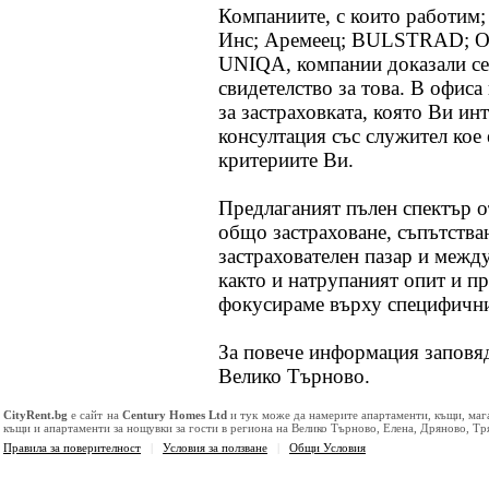
Компаниите, с които работим
Инс; Аремеец; BULSTRAD; Ол
UNIQA, компании доказали се 
свидетелство за това. В офис
за застраховката, която Ви ин
консултация със служител кое 
критериите Ви.
Предлаганият пълен спектър о
общо застраховане, съпътства
застрахователен пазар и межд
както и натрупаният опит и п
фокусираме върху специфични
За повече информация заповяд
Велико Търново.
CityRent.bg
е сайт на
Century Homes Ltd
и тук може да намерите апартаменти, къщи, маг
къщи и апартаменти за нощувки за гости в региона на Велико Търново, Елена, Дряново, Тр
Правила за поверителност
|
Условия за ползване
|
Общи Условия