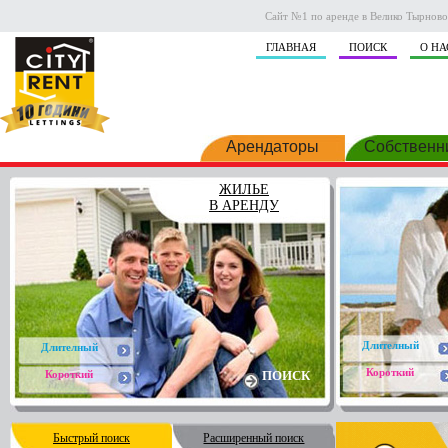
Сайт №1 по аренде в Велико Тырново.
ГЛАВНАЯ
ПОИСК
О НА
Арендаторы
Собственн
ЖИЛЬЕ
В АРЕНДУ
Длителный
Длителный
Короткий
Короткий
ПОИСК
Быстрый поиск
Расширенный поиск