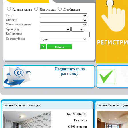
Аренда жилья
Для отдыха
Для бизнеса
Тип:
Спален:
Местоположение:
Аренда до:
Ref. номер:
Сортируй по:
Поиск
Подпишитесь на
рассылку
Велико Търново, Бузлуджа
Велико Търново, Цен
Ref № 104821
Квартира
€ 300 в месяц