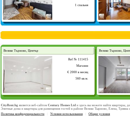
1 спальня
Велико Търново, Център
Велико Търново, Цен
Ref № 111415
Магазин
€ 2000 в месяц
560 кв.м.
CityRent.bg
является веб-сайтом
Century Homes Ltd
и здесь вы можете найти квартиры, д
Элитные дома и квартиры для размещения гостей в районе Велико Тырново, Елена, Трявна
Политика конфиденциальности
|
Условия использования
|
Общие условия