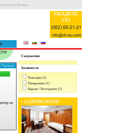
 за гости в Балкана.
ОБАДЕТЕ
СЕ!
и
ОТИ
Съоръжения
ко Търново
Активности
Разходки
(1)
Пазаруване
(1)
Барове / Ресторанти
(1)
»
1 ГОРЕЩИ ОФЕРТИ
ентър на