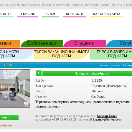
од наем във Велико Търново. Наеми на квартири, нощувки, магазини и офиси. Луксозни къщи
AЧАЛО
ТЪРСЕНЕ
ЗА НАС
КОНТАКТИ
КАРТА НА САЙТА
атели
Собственици
Студенти
Услуг
СИ ИМОТИ
ТЪРСИ ВАКАНЦИОННИ ИМОТИ
ТЪРСИ БИЗНЕС ИМ
ОД НАЕМ
ПОД НАЕМ
ПОД НАЕМ
€ 500
Велико Търново, Вели
Заявка за подробности
Ref №:
111255
Тип сделка:
Под наем (Дългосрочно)
Площ:
160 кв.м.
Статус:
Свободно
Търговско помещение- офис под наем, разположено в идеалния ц
Велико Търново
За повече информация моля свържете се с
Калоян Ганев
още...
на телефон
+359 62 65 21 21
или e-mail
k.ganev@ch-eu.com
 избрани