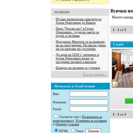
Всички им
НОВИНИ
Имоти съвпада
»
Пускат пътнически самолети от
Горна Оряховица до Кавала
»
Парк "Детски кът" в Горна
1
-
1
от
1
Оряховица - чудесно място за
отдих и почивка
»
Проданов: Имотите са за живеене,
Студио
не за спекулиране. По-висок данък
ще ги направи по-достъпни
»
До края на 2026 г. летището в
Горна Оряховица може да
посрещне първите самолети
»
Пазарът на жилища се успокои
»
Всички новини...
Абонамент за Email новини
Име:
Фамилия:
Email:
1
-
1
от
1
Съгласен съм с
Политиката за
поверителност
,
Условията за ползване
и
Общите условия
HTML
Текст