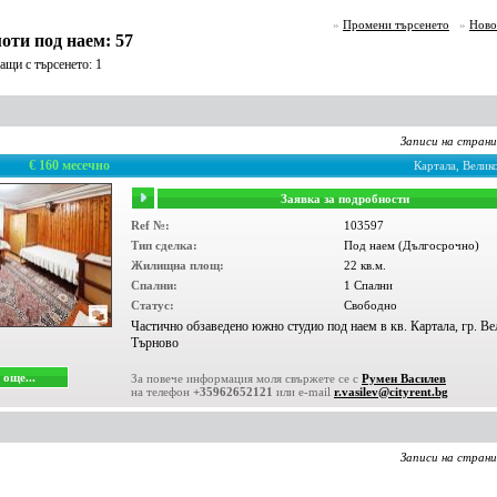
»
Промени търсенето
»
Ново
оти под наем: 57
щи с търсенето: 1
Записи на стран
€ 160 месечно
Картала, Вели
Заявка за подробности
Ref №:
103597
Тип сделка:
Под наем (Дългосрочно)
Жилищна площ:
22 кв.м.
Спални:
1 Спални
Статус:
Свободно
Частично обзаведено южно студио под наем в кв. Картала, гр. Ве
Търново
още...
За повече информация моля свържете се с
Румен Василев
на телефон
+35962652121
или e-mail
r.vasilev@cityrent.bg
Записи на стран