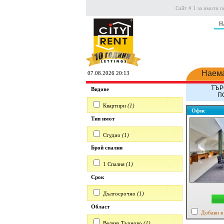
Сайт # 1 за имоти п
Н
Наем
07.08.2026 20:13
ТЪР
Видове
П
Квартири
(1)
Офис
Тип имот
Студио
(1)
Брой спални
1 Спалня
(1)
Срок
Дългосрочно
(1)
Област
Добави в
Велико Търново
(1)