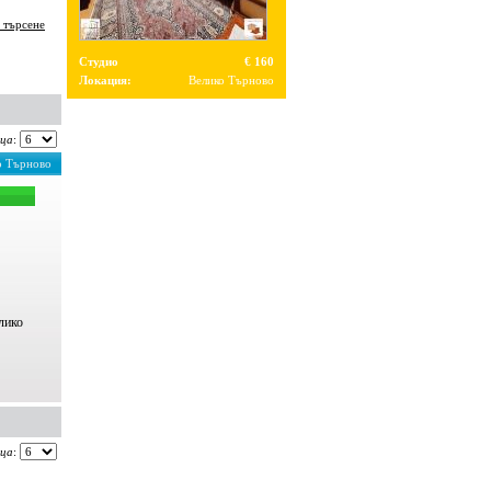
 търсене
Студио
€ 160
Локация:
Велико Търново
ица
:
ко Търново
лико
ица
: