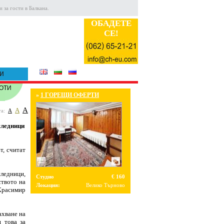
 за гости в Балкана.
ОБАДЕТЕ
СЕ!
и
ОТИ
»
1 ГОРЕЩИ ОФЕРТИ
A
A
а:
A
следници
т, считат
следници,
Студио
€ 160
твото на
Локация:
Велико Търново
Красимир
ахване на
 това за