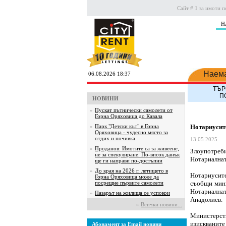
Сайт # 1 за имоти п
Н
Наем
06.08.2026 18:37
ТЪР
П
НОВИНИ
»
Пускат пътнически самолети от
Горна Оряховица до Кавала
»
Парк "Детски кът" в Горна
Нотариусите
Оряховица - чудесно място за
отдих и почивка
13.05.2025
»
Проданов: Имотите са за живеене,
Злоупотреби
не за спекулиране. По-висок данък
Нотариалнат
ще ги направи по-достъпни
»
До края на 2026 г. летището в
Нотариусите
Горна Оряховица може да
посрещне първите самолети
съобщи мини
Нотариална
»
Пазарът на жилища се успокои
Анадолиев.
»
Всички новини...
Министерств
изискванит
Абонамент за Email новини