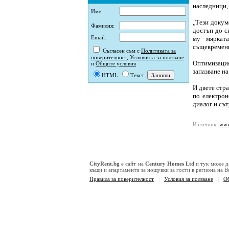
наследници,
Име:
„Тези докум
Фамилия:
достъп до с
Email:
му мярката
същевременн
Съгласен съм с
Политиката за
поверителност
,
Условията за ползване
Оптимизация
и
Общите условия
запазване н
HTML
Текст
И двете стр
по електрон
диалог и сът
Източник:
www
CityRent.bg
е сайт на
Century Homes Ltd
и тук може д
къщи и апартаменти за нощувки за гости в региона на 
Правила за поверителност
|
Условия за ползване
|
О