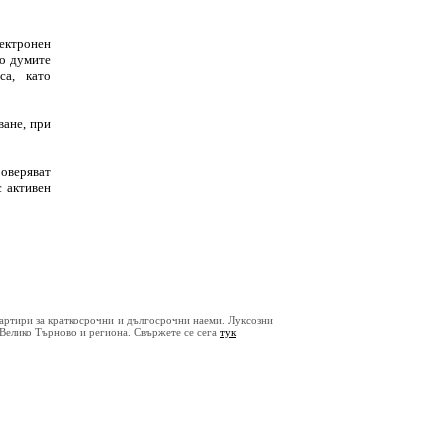
лектронен
По думите
са, като
ване, при
роверяват
с активен
артири за краткосрочни и дългосрочни наеми. Луксозни
 Велико Търново и региона. Свържете се сега
тук