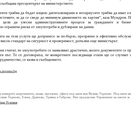
 съобщава пресцентърът на министерството.
енти трябва да бъдат изцяло дигитализирани и нотариусите трябва да имат е
истемите, за да се сведе до минимум движението на хартия“, каза Мундров. 
 цели да улесни административните процеси за гражданите и бизне
о ограничи риска от злоупотреби и дублиране на данни.
та на тези услуги ще допринесе за по-бързо, прозрачно и ефективно обслуж
а висок стандарт на сигурност и проверимост, допълни още министърът.
ани считат, че злоупотребите се намаляват драстично, когато документите се п
ен път. Те се договориха, че конкретните последващи етапи ще се случват 
рудничество, се казва в съобщението.
.investor.bg
а намерите апартаменти, къщи, магазини, офиси под наем във Велико Търново. Под наем кв
Велико Търново, Елена, Дряново, Трявна и Габрово. Ние предлагаме Управление на имоти за
бщи Условия