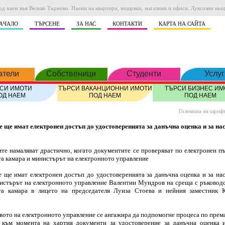
од наем във Велико Търново. Наеми на квартири, нощувки, магазини и офиси. Луксозни къщи
AЧАЛО
ТЪРСЕНЕ
ЗА НАС
КОНТАКТИ
КАРТА НА САЙТА
атели
Собственици
Студенти
Услуг
СИ ИМОТИ
ТЪРСИ ВАКАНЦИОННИ ИМОТИ
ТЪРСИ БИЗНЕС ИМ
ОД НАЕМ
ПОД НАЕМ
ПОД НАЕМ
Големина на шрифт
 ще имат електронен достъп до удостоверенията за данъчна оценка и за на
те намаляват драстично, когато документите се проверяват по електронен пъ
а камара и министърът на електронното управление
 ще имат електронен достъп до удостоверенията за данъчна оценка и за на
стърът на електронното управление Валентин Мундров на среща с ръководс
та камара в лицето на председателя Луиза Стоева и нейния заместник 
ото на електронното управление се ангажира да подпомогне процеса по прем
е към момента на хартия документи за удостоверение за данъчна оценка и