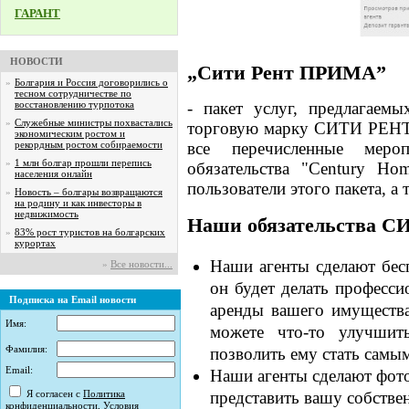
ГАРАНТ
НОВОСТИ
„Сити Рент
ПРИМА
”
»
Болгария и Россия договорились о
тесном сотрудничестве по
восстановлению турпотока
- пакет услуг, предлагаем
»
Служебные министры похвастались
торговую марку СИТИ РЕНТ
экономическим ростом и
рекордным ростом собираемости
все перечисленные меро
»
1 млн болгар прошли перепись
обязательства "Century H
населения онлайн
пользователи этого пакета, а
»
Новость – болгары возвращаются
на родину и как инвесторы в
недвижимость
Наши обязательства 
»
83% рост туристов на болгарских
курортах
Наши агенты сделают бес
»
Все новости...
он будет делать професс
Подписка на Email новости
аренды вашего имущества 
Имя:
можете что-то улучшит
Фамилия:
позволить ему стать самым
Email:
Наши агенты сделают фот
представить вашу собстве
Я согласен с
Политика
конфиденциальности
,
Условия