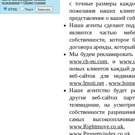
с точные размеры каждо
пользования
и
Общие условия
пожелания наших клиен
HTML
Текст
представление о вашей соб
Наши агенты сделают под
являются частью ме
собственности, которое 
договора аренды, который
Мы будем рекламировать 
www.ch-eu.com
, и
www.ci
новых клиентов каждый д
веб-сайтов для недви
www.Imoti.net
,
www.home
Наше агентство будет р
другие веб-сайтах пар
телевидение, на усмотре
собственности разрешен
самых высокооплачив
www.Rightmove.co.uk
www.Propertyindex.co.uk