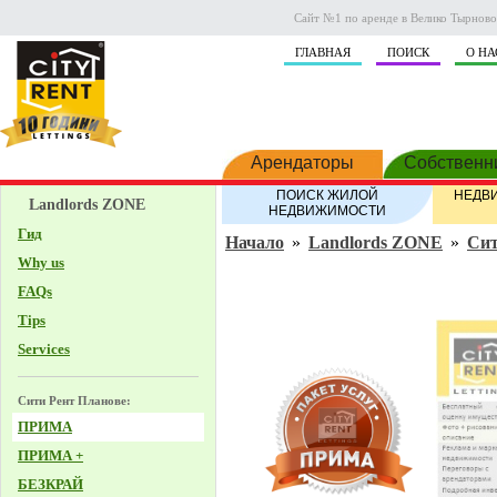
Сайт №1 по аренде в Велико Тырново.
ГЛАВНАЯ
ПОИСК
О НА
Арендаторы
Собственн
ПОИСК ЖИЛОЙ
НЕДВ
Landlords ZONE
НЕДВИЖИМОСТИ
Гид
Начало
»
Landlords ZONE
»
Сит
Why us
FAQs
Tips
Services
Сити Рент Планове:
ПРИМА
ПРИМА +
БЕЗКРАЙ